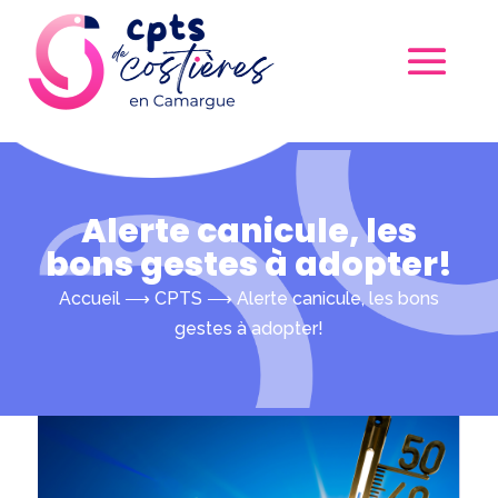
Alerte canicule, les
bons gestes à adopter!
Accueil
⟶
CPTS
⟶
Alerte canicule, les bons
gestes à adopter!